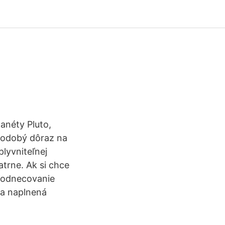
anéty Pluto,
hodobý dôraz na
plyvniteľnej
trne. Ak si chce
 podnecovanie
la naplnená