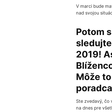
V marci bude mať
nad svojou situác
Potom s
sledujte
2019! As
Blíženco
Môže to
poradca 
Ste zvedavý, čo 
na dnes pre všet