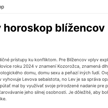
pp
 horoskop blížencov
ičné prístupy ku konfliktom. Pre Blížencov vplyv expl
polovice roku 2024 v znamení Kozorožca, znamená dl
trologického domu, domu sexu a peňazí iných ľudí. Ov
 vyhovuje Levova sebaistota, no Lev je sa správa opa
ipútať mal by využívať svoje prirodzené nadanie pre
arovávanie jeho silnej osobnosti. Je dôležité, aby bo
ke.