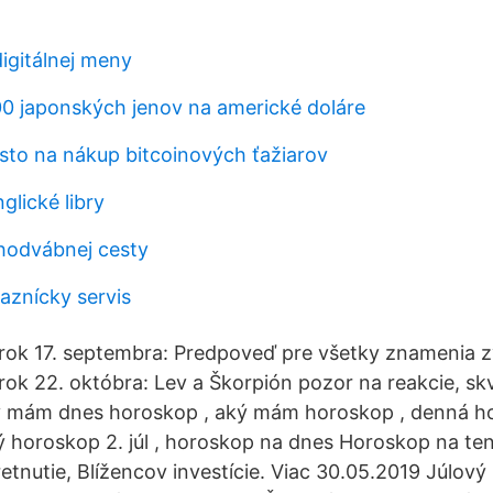
igitálnej meny
00 japonských jenov na americké doláre
esto na nákup bitcoinových ťažiarov
glické libry
 hodvábnej cesty
aznícky servis
rok 17. septembra: Predpoveď pre všetky znamenia 
ok 22. októbra: Lev a Škorpión pozor na reakcie, sk
ký mám dnes horoskop , aký mám horoskop , denná h
 horoskop 2. júl , horoskop na dnes Horoskop na te
etnutie, Blížencov investície. Viac 30.05.2019 Júlo