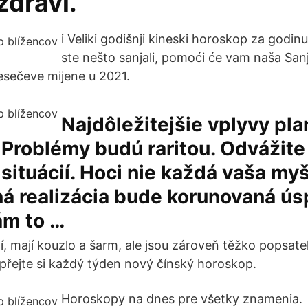
zdraví.
i Veliki godišnji kineski horoskop za godin
ste nešto sanjali, pomoći će vam naša Sanj
sečeve mijene u 2021.
Najdôležitejšie vplyvy pla
 Problémy budú raritou. Odvážite
situácií. Hoci nie každá vaša myš
ná realizácia bude korunovaná ú
ám to …
í, mají kouzlo a šarm, ale jsou zároveň těžko popsate
řejte si každý týden nový čínský horoskop.
Horoskopy na dnes pre všetky znamenia.