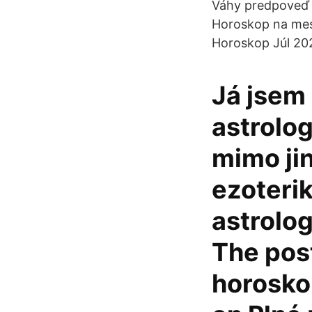
Váhy predpoveď 
Horoskop na mes
Horoskop Júl 20
Já jsem 
astrolo
mimo jin
ezoteri
astrolog
The pos
horoskop