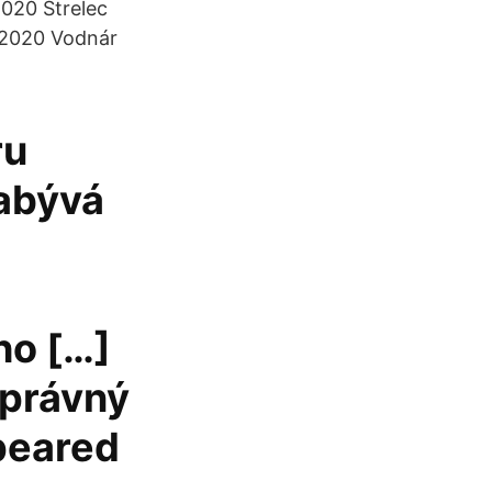
020 Strelec
 2020 Vodnár
ru
zabývá
ho […]
Správný
ppeared