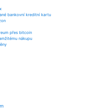
x
ané bankovní kreditní kartu
zon
reum přes bitcoin
okamžitému nákupu
měny
em