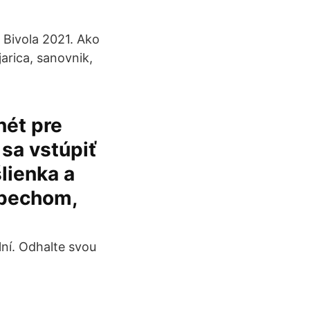
u Bivola 2021. Ako
arica, sanovnik,
nét pre
 sa vstúpiť
lienka a
spechom,
lní. Odhalte svou