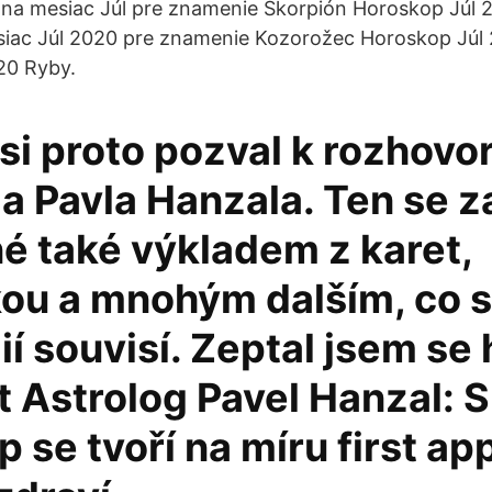
na mesiac Júl pre znamenie Škorpión Horoskop Júl 2
iac Júl 2020 pre znamenie Kozorožec Horoskop Júl
20 Ryby.
si proto pozval k rozhovo
ga Pavla Hanzala. Ten se 
é také výkladem z karet,
kou a mnohým dalším, co s
ií souvisí. Zeptal jsem se 
t Astrolog Pavel Hanzal: 
 se tvoří na míru first a