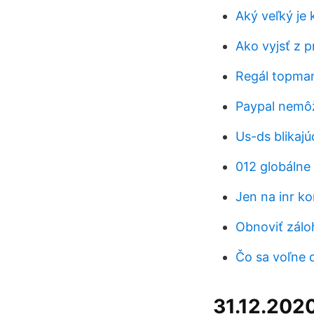
Aký veľký je
Ako vyjsť z 
Regál topma
Paypal nemôž
Us-ds blikaj
012 globálne 
Jen na inr ko
Obnoviť záloh
Čo sa voľne d
31.12.202