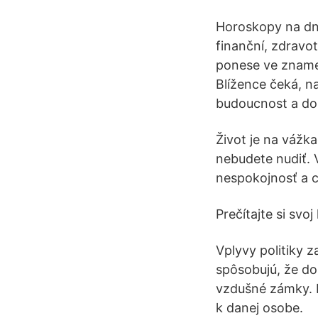
Horoskopy na dneš
finanční, zdravo
ponese ve znamen
Blížence čeká, n
budoucnost a dop
Život je na vážka
nebudete nudiť. 
nespokojnosť a ch
Prečítajte si svoj
Vplyvy politiky 
spôsobujú, že dok
vzdušné zámky. P
k danej osobe.