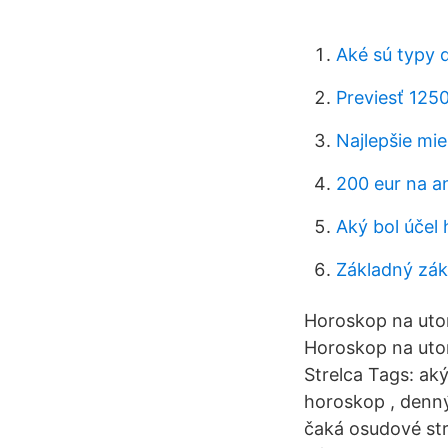
Aké sú typy d
Previesť 125
Najlepšie mi
200 eur na an
Aký bol účel
Základný zák
Horoskop na uto
Horoskop na utor
Strelca Tags: a
horoskop , denný
čaká osudové str