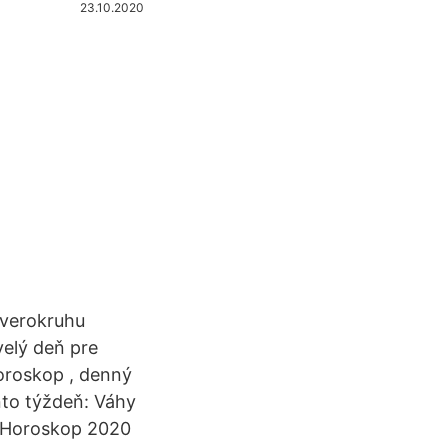
23.10.2020
zverokruhu
velý deň pre
oroskop , denný
nto týždeň: Váhy
vý Horoskop 2020