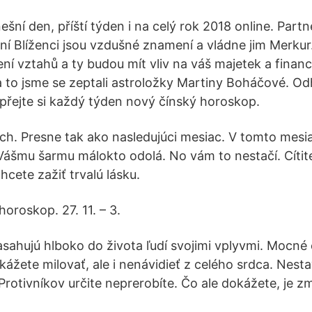
ní den, příští týden i na celý rok 2018 online. Partn
tní Blíženci jsou vzdušné znamení a vládne jim Merkur
í vztahů a ty budou mít vliv na váš majetek a finan
a to jsme se zeptali astroložky Martiny Boháčové. Od
řejte si každý týden nový čínský horoskop.
ch. Presne tak ako nasledujúci mesiac. V tomto mesia
Vášmu šarmu málokto odolá. No vám to nestačí. Cítit
cete zažiť trvalú lásku.
 horoskop. 27. 11. – 3.
zasahujú hlboko do života ľudí svojimi vplyvmi. Mocné
ážete milovať, ale i nenávidieť z celého srdca. Nestav
rotivníkov určite neprerobíte. Čo ale dokážete, je zm