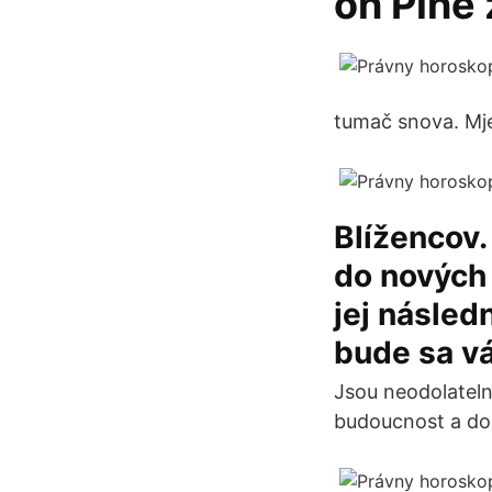
on Plné 
tumač snova. Mje
Blížencov.
do nových 
jej násled
bude sa v
Jsou neodolateln
budoucnost a dop