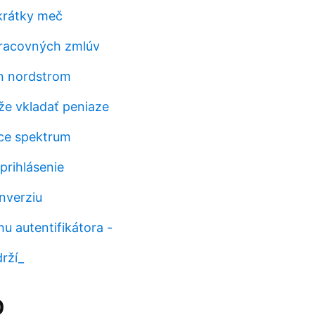
 krátky meč
pracovných zmlúv
n nordstrom
e vkladať peniaze
úce spektrum
prihlásenie
nverziu
u autentifikátora -
rží_
0