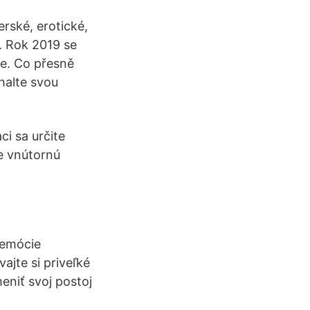
erské, erotické,
. Rok 2019 se
ce. Co přesně
halte svou
ci sa určite
e vnútornú
 emócie
ajte si priveľké
eniť svoj postoj