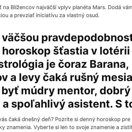
 na Blížencov najväčší vplyv planéta Mars. Dodá vám
iou a prevziať iniciatívu za vlastný osud.
 väčšou pravdepodobnos
 horoskop šťastia v lotérii
trológia je čoraz Barana,
v a levy čaká rušný mesia
 byť múdry mentor, dobrý
a spoľahlivý asistent. S 
vás čaká dnešný deň? Pozrite si denný horoskop pre
ky znamenia. Vyberte si len to svoje znamenie a zisti