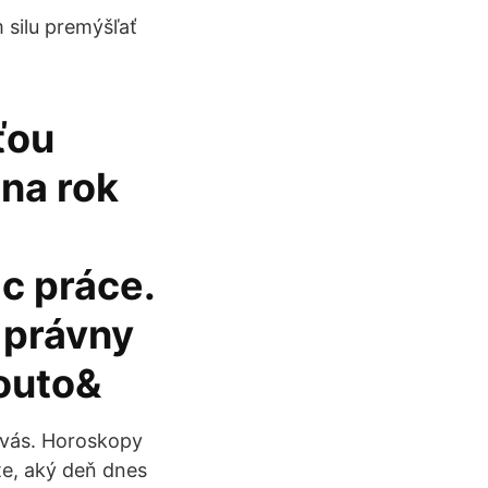
 silu premýšľať
ťou
 na rok
c práce.
 právny
touto&
 vás. Horoskopy
te, aký deň dnes