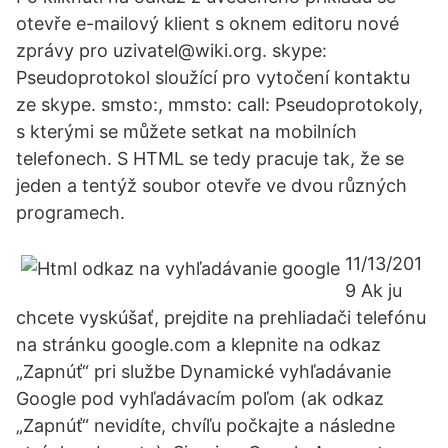
otevře e-mailový klient s oknem editoru nové
zprávy pro uzivatel@wiki.org. skype:
Pseudoprotokol sloužící pro vytočení kontaktu
ze skype. smsto:, mmsto: call: Pseudoprotokoly,
s kterými se můžete setkat na mobilních
telefonech. S HTML se tedy pracuje tak, že se
jeden a tentýž soubor otevře ve dvou různých
programech.
11/13/201
9 Ak ju
chcete vyskúšať, prejdite na prehliadači telefónu
na stránku google.com a klepnite na odkaz
„Zapnúť“ pri službe Dynamické vyhľadávanie
Google pod vyhľadávacím poľom (ak odkaz
„Zapnúť“ nevidíte, chvíľu počkajte a následne