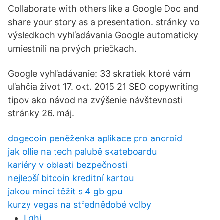
Collaborate with others like a Google Doc and
share your story as a presentation. stránky vo
výsledkoch vyhľadávania Google automaticky
umiestnili na prvých priečkach.
Google vyhľadávanie: 33 skratiek ktoré vám
uľahčia život 17. okt. 2015 21 SEO copywriting
tipov ako návod na zvýšenie návštevnosti
stránky 26. máj.
dogecoin peněženka aplikace pro android
jak ollie na tech palubě skateboardu
kariéry v oblasti bezpečnosti
nejlepší bitcoin kreditní kartou
jakou minci těžit s 4 gb gpu
kurzy vegas na střednědobé volby
Lghj