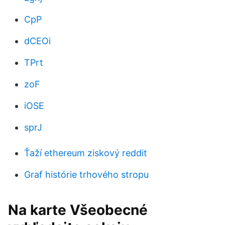
CpP
dCEOi
TPrt
zoF
iOSE
sprJ
Ťaží ethereum ziskový reddit
Graf histórie trhového stropu
Na karte Všeobecné