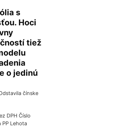
ólia s
ťou. Hoci
ívny
ností tiež
 modelu
iadenia
e o jedinú
Odstavila čínske
bez DPH Číslo
a PP Lehota