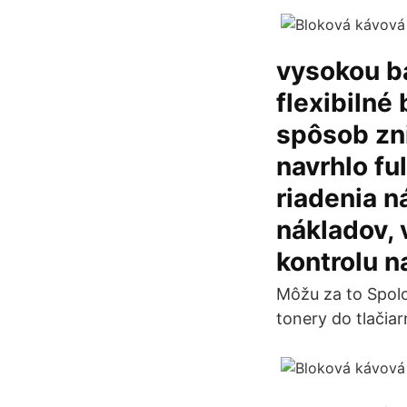
vysokou ba
flexibilné
spôsob zn
navrhlo fu
riadenia n
nákladov, 
kontrolu 
Môžu za to Spolo
tonery do tlačiar