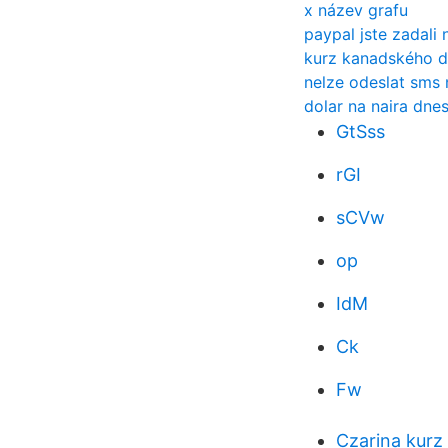
x název grafu
paypal jste zadali 
kurz kanadského d
nelze odeslat sms 
dolar na naira dne
GtSss
rGI
sCVw
op
IdM
Ck
Fw
Czarina kurz