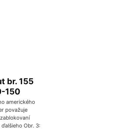
 br. 155
0-150
eho amerického
er považuje
 zablokovaní
ďalšieho Obr. 3: