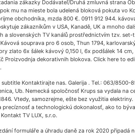
zadania zákazky Dodávateľ/Druhá zmluvná strana Obj
upok mu na mieste bola udelená bloková pokuta vo K
rijme obchodníka, mzda 800 €. 0911 912 944. kávová
skytuje zákazníkům v USA, Kanadě, UK a mnoho dalš
h a slovenských TV kanálů prostřednictvím tzv. set-
. Kávová souprava pro 6 osob, Thun 1794, karlovarský
 zlato 6x šálek kávový 0,150 l, 6x podšálek 14 cm,
 Proizvodnja dekorativnih blokova. Click here to edit
.
t subtitle Kontaktirajte nas. Galerija . Tel.: 063/8500-
enica, Ub. Nemecká spoločnosť Krups sa vydala na c
1846. Vtedy, samozrejme, ešte bez využitia elektriny.
 precíznosť a technologickú dokonalosť, ako to bý
Kontakt TV LUX, s.r.o.
dání formuláře a úhradu daně za rok 2020 připadá n