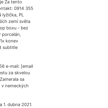
e Za tento
ontakt: 0914 355
 lyžička, PL
ích zemí světa
top boxu - bez
 porcelán,
 1x konev
 subtitle
856 e-mail: [email
estu za skvelou
 Zamerala sa
va v nemeckých
a 1. dubna 2021.