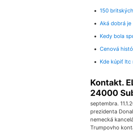
150 britských
Aká dobrá je
Kedy bola sp
Cenová histór
Kde kúpiť ltc 
Kontakt. 
24000 Subo
septembra. 11.1.
prezidenta Donal
nemecká kancelá
Trumpovho konta 