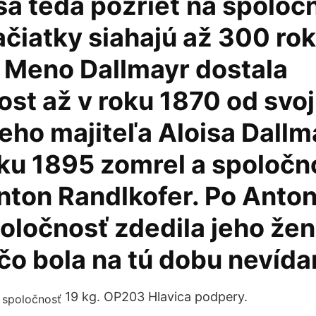
a teda pozrieť na spoločn
ačiatky siahajú až 300 ro
 Meno Dallmayr dostala
ost až v roku 1870 od svo
eho majiteľa Aloisa Dallm
oku 1895 zomrel a spoločn
Anton Randlkofer. Po Anto
oločnosť zdedila jeho že
čo bola na tú dobu nevída
19 kg. OP203 Hlavica podpery.