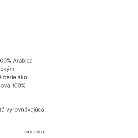
100% Arabica
ickým
 berie ako
ková 100%
tá vyrovnávajúca
08.03.2021