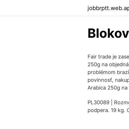
jobbrptt.web.a
Blokov
Fair trade je za
250g na objedná
problémom brazíl
povinnosť, naku
Arabica 250g na
PL30089 | Rozme
podpera. 19 kg. 