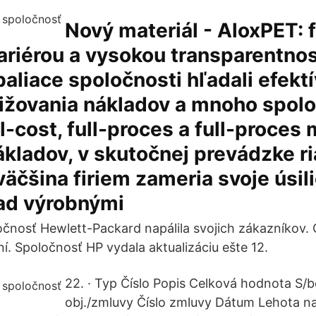
Nový materiál - AloxPET: f
riérou a vysokou transparentnos
 baliace spoločnosti hľadali efekt
ižovania nákladov a mnoho spoloč
ll-cost, full-proces a full-proces
ákladov, v skutočnej prevádzke r
väčšina firiem zameria svoje úsili
nad výrobnými
čnosť Hewlett-Packard napálila svojich zákazníkov. 
ní. Spoločnosť HP vydala aktualizáciu ešte 12.
22. · Typ Číslo Popis Celková hodnota S/
obj./zmluvy Číslo zmluvy Dátum Lehota n