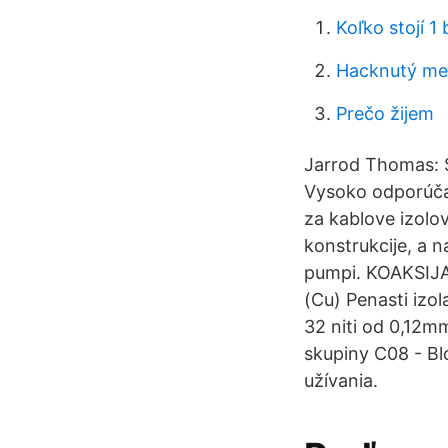
Koľko stojí 1 
Hacknutý me
Prečo žijem
Jarrod Thomas: S
Vysoko odporúča
za kablove izolo
konstrukcije, a 
pumpi. KOAKSIJA
(Cu) Penasti izo
32 niti od 0,12m
skupiny C08 - Bl
užívania.