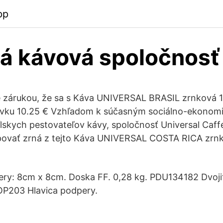
pp
á kávová spoločnosť
se zárukou, že sa s Káva UNIVERSAL BRASIL zrnková 
vku 10.25 € Vzhľadom k súčasným sociálno-ekonom
skych pestovateľov kávy, spoločnosť Universal Caffé
povať zrná z tejto Káva UNIVERSAL COSTA RICA zrn
ry: 8cm x 8cm. Doska FF. 0,28 kg. PDU134182 Dvoji
OP203 Hlavica podpery.