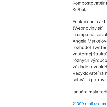
Kompostovatelná 
Kč/bal.
Funkcia bola akt
(Webnoviny.sk) 
Trumpa na sociál
Angela Merkelov
rozhodol Twitter
vnútornej štrukt
rôznych výrobcov
základe rovnakéh
Recyklovateľná 
schválila potrav
januára mala rod
21000 rupií usd na 