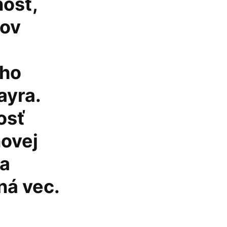
osť,
kov
jho
ayra.
osť
novej
na
ná vec.