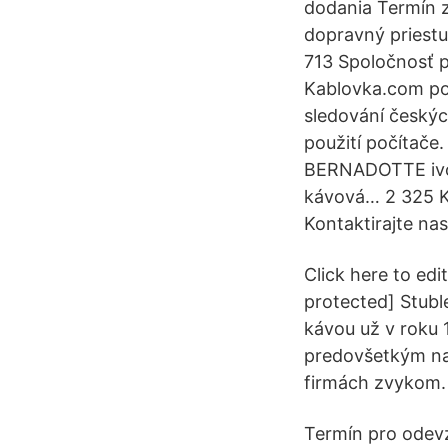
dodania Termín 
dopravný priest
713 Spoločnosť p
Kablovka.com po
sledování českýc
použití počítače
BERNADOTTE ivory
kávová… 2 325 Kč
Kontaktirajte nas
Click here to edi
protected] Stubl
kávou už v roku 
predovšetkým na
firmách zvykom. 
Termín pro odevz