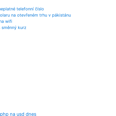
neplatné telefonní číslo
olaru na otevřeném trhu v pákistánu
na wifi
s směnný kurz
 php na usd dnes