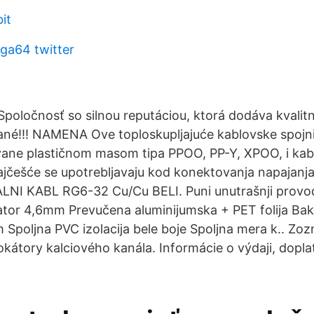
bit
ga64 twitter
poločnosť so silnou reputáciou, ktorá dodáva kvalit
né!!! NAMENA Ove toploskupljajuće kablovske spojn
vane plastičnom masom tipa PPOO, PP-Y, XPOO, i kabl
najčešće se upotrebljavaju kod konektovanja napajanj
LNI KABL RG6-32 Cu/Cu BELI. Puni unutrašnji prov
lator 4,6mm Prevučena aluminijumska + PET folija Bak
m Spoljna PVC izolacija bele boje Spoljna mera k.. Zo
okátory kalciového kanála. Informácie o výdaji, dopl