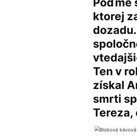
Poďme s
ktorej z
dozadu.
spoločn
vtedajši
Ten v r
získal 
smrti sp
Tereza, 