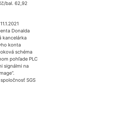
č/bal. 62,92
11.1.2021
denta Donalda
á kancelárka
vho konta
 bloková schéma
šenom pohľade PLC
i signálmi na
image“.
 spoločnosť SGS