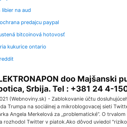
 libier na aud
 ochrana predajcu paypal
ustená bitcoinová hotovosť
ia kukurice ontario
reddit
ELEKTRONAPON doo Majšanski put
tica, Srbija. Tel : +381 24 4-15
2021 (Webnoviny.sk) - Zablokovanie účtu dosluhujúc
da Trumpa na sociálnej a mikroblogovacej sieti Twitt
rka Angela Merkelová za „problematické“. O trvalom
rozhodol Twitter v piatok.Ako dôvod uviedol "riziko 