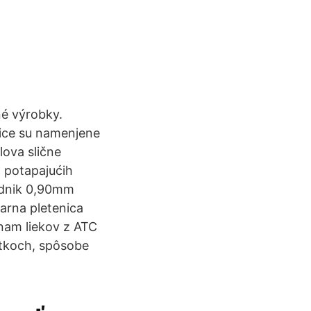
né výrobky.
ice su namenjene
ova slične
a potapajućih
odnik 0,90mm
arna pletenica
znam liekov z ATC
atkoch, spôsobe