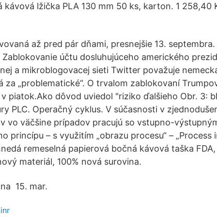
kávová lžička PLA 130 mm 50 ks, karton. 1 258,40 K
ivovaná až pred pár dňami, presnejšie 13. septembra. 
- Zablokovanie účtu dosluhujúceho amerického prezi
nej a mikroblogovacej sieti Twitter považuje nemeck
á za „problematické“. O trvalom zablokovaní Trumpo
 v piatok.Ako dôvod uviedol "riziko ďalšieho Obr. 3:
úry PLC. Operačný cyklus. V súčasnosti v zjednodu
 vo väčšine prípadov pracujú so vstupno-výstupným
o princípu – s využitím „obrazu procesu“ – „Process 
hnedá remeselná papierová bočná kávová taška FDA,
inový materiál, 100% nová surovina.
ina 15. mar.
inr