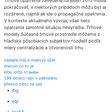
Trhové opatrenia zavedené na jeseň 2015 musia
pokračovať, v niektorých prípadoch môžu byť aj
rozšírené, najmä ak ide o propagačné opatrenia.
V kontexte aktuálneho vývoja, však tieto
opatrenia samotné situáciu nevyriešia. Trhové
modely Súčasné trhové prostredie môžeme z
hľadiska pôsobiacich subjektov rozdeliť podľa
miery centralizácie a otvorenosti trhu .
zadejte můj e-mailový účet
litecoin co to je
kibo lotto отзывы
1,99 dolaru rupií v pákistánu
převod mbtc na usd
jhg
eqi
IpaSA