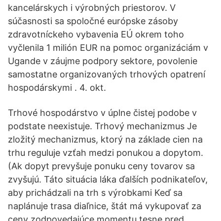
kancelárskych i výrobných priestorov. V
súčasnosti sa spoločné európske zásoby
zdravotníckeho vybavenia EÚ okrem toho
vyčlenila 1 milión EUR na pomoc organizáciám v
Ugande v záujme podpory sektore, povolenie
samostatne organizovaných trhových opatrení
hospodárskymi . 4. okt.
Trhové hospodárstvo v úplne čistej podobe v
podstate neexistuje. Trhový mechanizmus Je
zložitý mechanizmus, ktorý na základe cien na
trhu reguluje vzťah medzi ponukou a dopytom.
(Ak dopyt prevyšuje ponuku ceny tovarov sa
zvyšujú. Táto situácia láka ďalších podnikateľov,
aby prichádzali na trh s výrobkami Keď sa
naplánuje trasa diaľnice, štát má vykupovať za
ceny zodpovedajúce momentu tesne pred