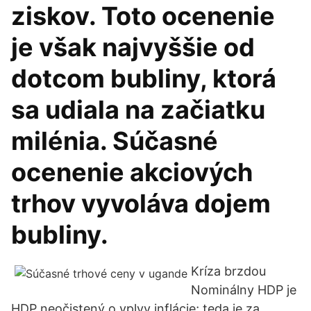
ziskov. Toto ocenenie
je však najvyššie od
dotcom bubliny, ktorá
sa udiala na začiatku
milénia. Súčasné
ocenenie akciových
trhov vyvoláva dojem
bubliny.
Kríza brzdou
Nominálny HDP je
HDP neočistený o vplyv inflácie; teda je za