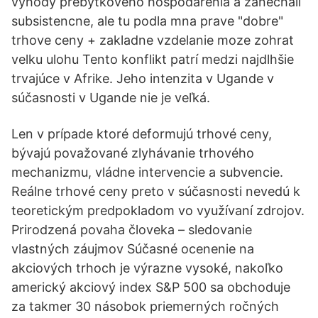
vyhody prebytkoveho hospodarenia a zanechali
subsistencne, ale tu podla mna prave "dobre"
trhove ceny + zakladne vzdelanie moze zohrat
velku ulohu Tento konflikt patrí medzi najdlhšie
trvajúce v Afrike. Jeho intenzita v Ugande v
súčasnosti v Ugande nie je veľká.
Len v prípade ktoré deformujú trhové ceny,
bývajú považované zlyhávanie trhového
mechanizmu, vládne intervencie a subvencie.
Reálne trhové ceny preto v súčasnosti nevedú k
teoretickým predpokladom vo využívaní zdrojov.
Prirodzená povaha človeka – sledovanie
vlastných záujmov Súčasné ocenenie na
akciových trhoch je výrazne vysoké, nakoľko
americký akciový index S&P 500 sa obchoduje
za takmer 30 násobok priemerných ročných