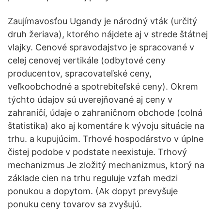
Zaujímavosťou Ugandy je národný vták (určitý
druh žeriava), ktorého nájdete aj v strede štátnej
vlajky. Cenové spravodajstvo je spracované v
celej cenovej vertikále (odbytové ceny
producentov, spracovateľské ceny,
veľkoobchodné a spotrebiteľské ceny). Okrem
týchto údajov sú uverejňované aj ceny v
zahraničí, údaje o zahraničnom obchode (colná
štatistika) ako aj komentáre k vývoju situácie na
trhu. a kupujúcim. Trhové hospodárstvo v úplne
čistej podobe v podstate neexistuje. Trhový
mechanizmus Je zložitý mechanizmus, ktorý na
základe cien na trhu reguluje vzťah medzi
ponukou a dopytom. (Ak dopyt prevyšuje
ponuku ceny tovarov sa zvyšujú.