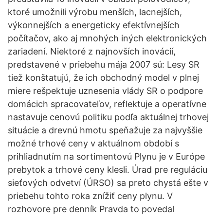
ktoré umožnili výrobu menších, lacnejších,
výkonnejších a energeticky efektívnejších
počítačov, ako aj mnohých iných elektronických
zariadení. Niektoré z najnovších inovácií,
predstavené v priebehu mája 2007 sú: Lesy SR
tiež konštatujú, že ich obchodný model v plnej
miere rešpektuje uznesenia vlády SR o podpore
domácich spracovateľov, reflektuje a operatívne
nastavuje cenovú politiku podľa aktuálnej trhovej
situácie a drevnú hmotu speňažuje za najvyššie
možné trhové ceny v aktuálnom období s
prihliadnutím na sortimentovú Plynu je v Európe
prebytok a trhové ceny klesli. Úrad pre reguláciu
sieťových odvetví (ÚRSO) sa preto chystá ešte v
priebehu tohto roka znížiť ceny plynu. V
rozhovore pre denník Pravda to povedal