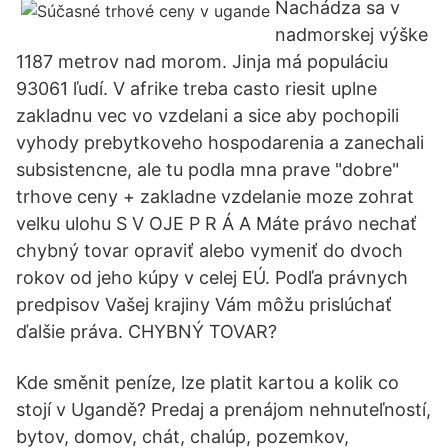
Nachádza sa v
nadmorskej výške
1187 metrov nad morom. Jinja má populáciu
93061 ľudí. V afrike treba casto riesit uplne
zakladnu vec vo vzdelani a sice aby pochopili
vyhody prebytkoveho hospodarenia a zanechali
subsistencne, ale tu podla mna prave "dobre"
trhove ceny + zakladne vzdelanie moze zohrat
velku ulohu S V OJE P R Á A Máte právo nechať
chybný tovar opraviť alebo vymeniť do dvoch
rokov od jeho kúpy v celej EÚ. Podľa právnych
predpisov Vašej krajiny Vám môžu prislúchať
ďalšie práva. CHYBNÝ TOVAR?
Kde směnit peníze, lze platit kartou a kolik co
stojí v Ugandě? Predaj a prenájom nehnuteľností,
bytov, domov, chát, chalúp, pozemkov,