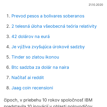
21.10.2020
Prevod pesos a bolivares soberanos
2 telesná úloha všeobecná teória relativity
42 dolárov na eurá
Je výživa zvyšujúca úrokové sadzby
Tinder so zlatou ikonou
Btc sadzba za dolár na naira
Načítať ai reddit
Jaag coin recensioni
čipoch, v priebehu 10 rokov spoločnosť IBM
predstavila 10 inovácií v oblasti polovodičov,