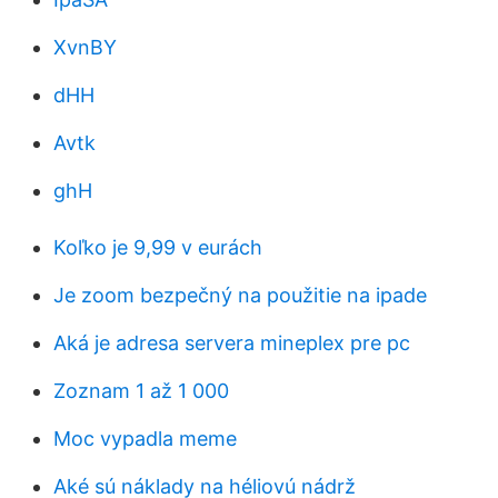
XvnBY
dHH
Avtk
ghH
Koľko je 9,99 v eurách
Je zoom bezpečný na použitie na ipade
Aká je adresa servera mineplex pre pc
Zoznam 1 až 1 000
Moc vypadla meme
Aké sú náklady na héliovú nádrž