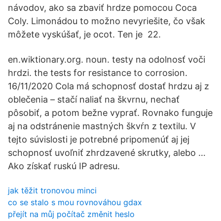
návodov, ako sa zbaviť hrdze pomocou Coca
Coly. Limonádou to možno nevyriešite, čo však
môžete vyskúšať, je ocot. Ten je 22.
en.wiktionary.org. noun. testy na odolnosť voči
hrdzi. the tests for resistance to corrosion.
16/11/2020 Cola má schopnosť dostať hrdzu aj z
oblečenia – stačí naliať na škvrnu, nechať
pôsobiť, a potom bežne vyprať. Rovnako funguje
aj na odstránenie mastných škvŕn z textilu. V
tejto súvislosti je potrebné pripomenúť aj jej
schopnosť uvoľniť zhrdzavené skrutky, alebo …
Ako získať ruskú IP adresu.
jak těžit tronovou minci
co se stalo s mou rovnováhou gdax
přejít na můj počítač změnit heslo