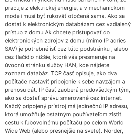
pracuje z elektrickej energie, a v mechanickom
modeli musí byť rukoväť otočená sama. Ako sa
dostať k elektronickým databázam cez vzdialený
prístup z domu Ak chcete pristupovať do
elektronických zdrojov z domu (mimo IP adries
SAV) je potrebné ísť cez túto podstránku , alebo
cez tlačidlo nižšie, ktoré vás presmeruje na
úvodnú stránku služby HAN, kde nájdete
zoznam databáz. TCP časť opisuje, ako dva
počítače nastaviť pripojenie k sebe navzájom a
prenosu dát. IP časť zaoberá predovšetkým tým,
ako sa dostať správu smerované cez internet.
Každý pripojený prístroj má jedinečnú IP adresu,
ktorá umožňuje ostatným používateľom zistiť
cestu k ľubovoľnému počítaču po celom World
Wide Web (alebo presnejšie na svete). Norder,