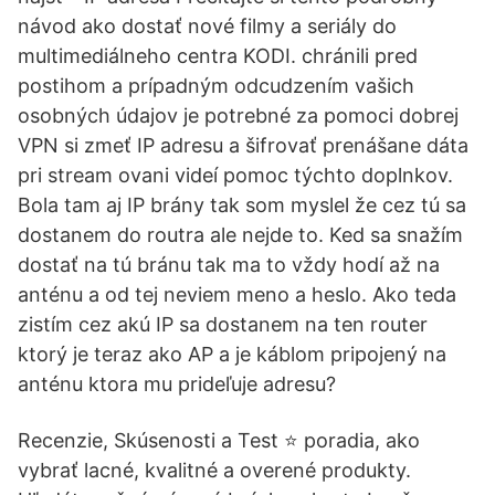
návod ako dostať nové filmy a seriály do
multimediálneho centra KODI. chránili pred
postihom a prípadným odcudzením vašich
osobných údajov je potrebné za pomoci dobrej
VPN si zmeť IP adresu a šifrovať prenášane dáta
pri stream ovani videí pomoc týchto doplnkov.
Bola tam aj IP brány tak som myslel že cez tú sa
dostanem do routra ale nejde to. Ked sa snažím
dostať na tú bránu tak ma to vždy hodí až na
anténu a od tej neviem meno a heslo. Ako teda
zistím cez akú IP sa dostanem na ten router
ktorý je teraz ako AP a je káblom pripojený na
anténu ktora mu prideľuje adresu?
Recenzie, Skúsenosti a Test ⭐ poradia, ako
vybrať lacné, kvalitné a overené produkty.