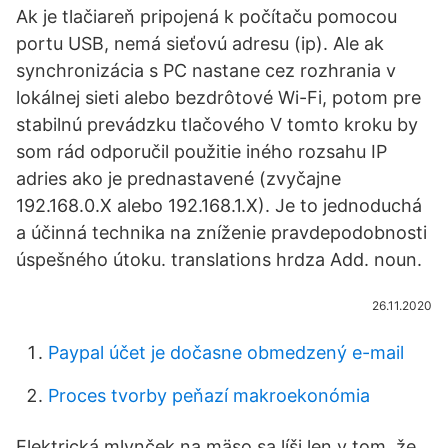
Ak je tlačiareň pripojená k počítaču pomocou
portu USB, nemá sieťovú adresu (ip). Ale ak
synchronizácia s PC nastane cez rozhrania v
lokálnej sieti alebo bezdrôtové Wi-Fi, potom pre
stabilnú prevádzku tlačového V tomto kroku by
som rád odporučil použitie iného rozsahu IP
adries ako je prednastavené (zvyčajne
192.168.0.X alebo 192.168.1.X). Je to jednoduchá
a účinná technika na zníženie pravdepodobnosti
úspešného útoku. translations hrdza Add. noun.
26.11.2020
Paypal účet je dočasne obmedzený e-mail
Proces tvorby peňazí makroekonómia
Elektrická mlynček na mäso sa líši len v tom, že