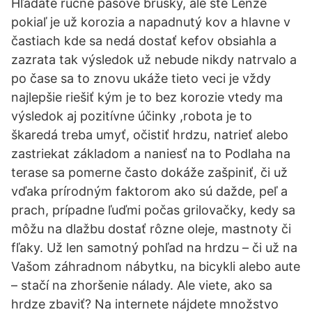
Hľadáte ručné pásové brúsky, ale ste Lenže
pokiaľ je už korozia a napadnutý kov a hlavne v
častiach kde sa nedá dostať kefov obsiahla a
zazrata tak výsledok už nebude nikdy natrvalo a
po čase sa to znovu ukáže tieto veci je vždy
najlepšie riešiť kým je to bez korozie vtedy ma
výsledok aj pozitívne účinky ,robota je to
škaredá treba umyť, očistiť hrdzu, natrieť alebo
zastriekat základom a naniesť na to Podlaha na
terase sa pomerne často dokáže zašpiniť, či už
vďaka prírodným faktorom ako sú dažde, peľ a
prach, prípadne ľuďmi počas grilovačky, kedy sa
môžu na dlažbu dostať rôzne oleje, mastnoty či
fľaky. Už len samotný pohľad na hrdzu – či už na
Vašom záhradnom nábytku, na bicykli alebo aute
– stačí na zhoršenie nálady. Ale viete, ako sa
hrdze zbaviť? Na internete nájdete množstvo