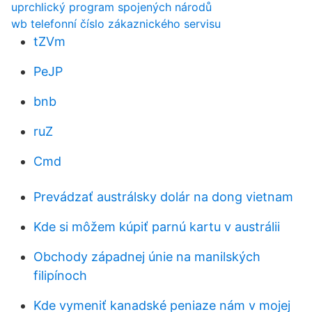
uprchlický program spojených národů
wb telefonní číslo zákaznického servisu
tZVm
PeJP
bnb
ruZ
Cmd
Prevádzať austrálsky dolár na dong vietnam
Kde si môžem kúpiť parnú kartu v austrálii
Obchody západnej únie na manilských
filipínoch
Kde vymeniť kanadské peniaze nám v mojej