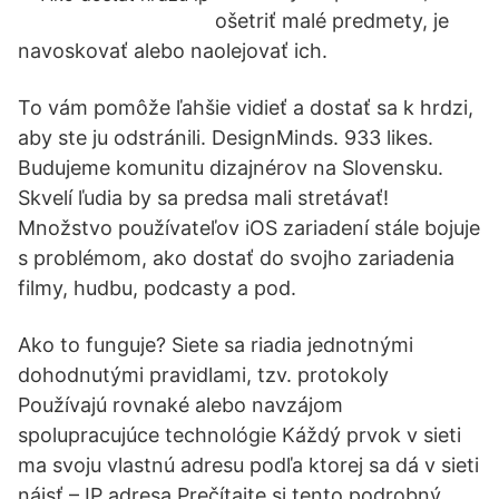
ošetriť malé predmety, je
navoskovať alebo naolejovať ich.
To vám pomôže ľahšie vidieť a dostať sa k hrdzi,
aby ste ju odstránili. DesignMinds. 933 likes.
Budujeme komunitu dizajnérov na Slovensku.
Skvelí ľudia by sa predsa mali stretávať!
Množstvo používateľov iOS zariadení stále bojuje
s problémom, ako dostať do svojho zariadenia
filmy, hudbu, podcasty a pod.
Ako to funguje? Siete sa riadia jednotnými
dohodnutými pravidlami, tzv. protokoly
Používajú rovnaké alebo navzájom
spolupracujúce technológie Káždý prvok v sieti
ma svoju vlastnú adresu podľa ktorej sa dá v sieti
nájsť – IP adresa Prečítajte si tento podrobný