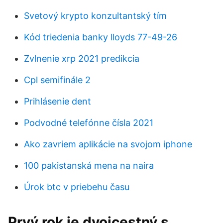
Svetový krypto konzultantský tím
Kód triedenia banky lloyds 77-49-26
Zvlnenie xrp 2021 predikcia
Cpl semifinále 2
Prihlásenie dent
Podvodné telefónne čísla 2021
Ako zavriem aplikácie na svojom iphone
100 pakistanská mena na naira
Úrok btc v priebehu času
Prvý rok je dvojcestný s