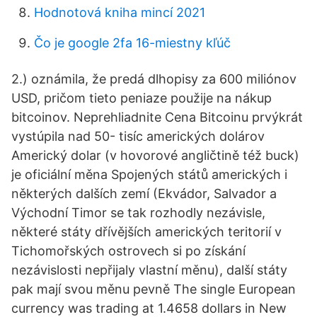
Hodnotová kniha mincí 2021
Čo je google 2fa 16-miestny kľúč
2.) oznámila, že predá dlhopisy za 600 miliónov
USD, pričom tieto peniaze použije na nákup
bitcoinov. Neprehliadnite Cena Bitcoinu prvýkrát
vystúpila nad 50- tisíc amerických dolárov
Americký dolar (v hovorové angličtině též buck)
je oficiální měna Spojených států amerických i
některých dalších zemí (Ekvádor, Salvador a
Východní Timor se tak rozhodly nezávisle,
některé státy dřívějších amerických teritorií v
Tichomořských ostrovech si po získání
nezávislosti nepřijaly vlastní měnu), další státy
pak mají svou měnu pevně The single European
currency was trading at 1.4658 dollars in New