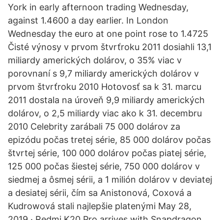
York in early afternoon trading Wednesday,
against 1.4600 a day earlier. In London
Wednesday the euro at one point rose to 1.4725
Čisté výnosy v prvom štvrťroku 2011 dosiahli 13,1
miliardy amerických dolárov, o 35% viac v
porovnaní s 9,7 miliardy amerických dolárov v
prvom štvrťroku 2010 Hotovosť sa k 31. marcu
2011 dostala na úroveň 9,9 miliardy amerických
dolárov, o 2,5 miliardy viac ako k 31. decembru
2010 Celebrity zarábali 75 000 dolárov za
epizódu počas tretej série, 85 000 dolárov počas
štvrtej série, 100 000 dolárov počas piatej série,
125 000 počas šiestej série, 750 000 dolárov v
siedmej a ôsmej sérii, a 1 milión dolárov v deviatej
a desiatej sérii, čím sa Anistonová, Coxová a
Kudrowová stali najlepšie platenými May 28,
2019 · Redmi K20 Pro arrives with Snapdragon