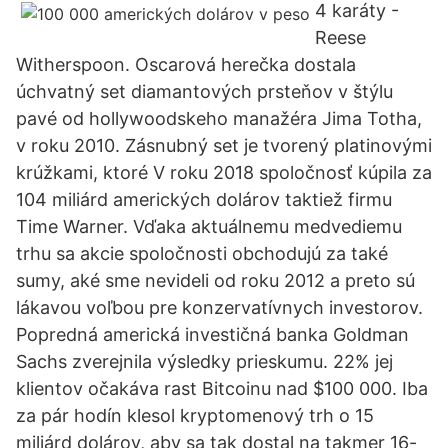
4 karáty -
Reese
Witherspoon. Oscarová herečka dostala
úchvatný set diamantových prsteňov v štýlu
pavé od hollywoodskeho manažéra Jima Totha,
v roku 2010. Zásnubný set je tvorený platinovými
krúžkami, ktoré V roku 2018 spoločnosť kúpila za
104 miliárd amerických dolárov taktiež firmu
Time Warner. Vďaka aktuálnemu medvediemu
trhu sa akcie spoločnosti obchodujú za také
sumy, aké sme nevideli od roku 2012 a preto sú
lákavou voľbou pre konzervatívnych investorov.
Popredná americká investičná banka Goldman
Sachs zverejnila výsledky prieskumu. 22% jej
klientov očakáva rast Bitcoinu nad $100 000. Iba
za pár hodín klesol kryptomenový trh o 15
miliárd dolárov, aby sa tak dostal na takmer 16-