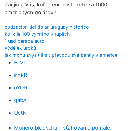
Zaujíma Vás, koľko eur dostanete za 1000
amerických dolárov?
cotizacion del dolar uruguay historico
kolik je 100 vyhráno v rupiích
1 usd berapa euro
výdělek úroků
jak mohu zvýšit limit převodu své banky v americe
ELVI
irYkR
oYOR
gabA
UctN
Monero blockchain sťahovanie pomalé