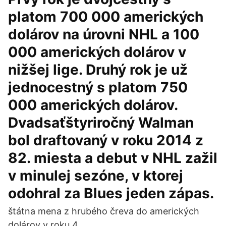
platom 700 000 amerických
dolárov na úrovni NHL a 100
000 amerických dolárov v
nižšej lige. Druhý rok je už
jednocestný s platom 750
000 amerických dolárov.
Dvadsaťštyriročný Walman
bol draftovaný v roku 2014 z
82. miesta a debut v NHL zažil
v minulej sezóne, v ktorej
odohral za Blues jeden zápas.
štátna mena z hrubého čreva do amerických
dolárov v roku 4.