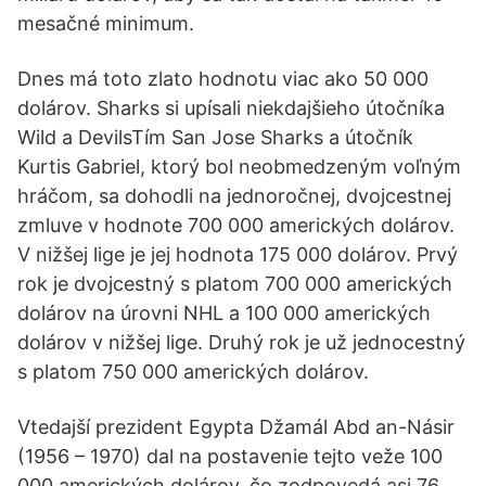
mesačné minimum.
Dnes má toto zlato hodnotu viac ako 50 000
dolárov. Sharks si upísali niekdajšieho útočníka
Wild a DevilsTím San Jose Sharks a útočník
Kurtis Gabriel, ktorý bol neobmedzeným voľným
hráčom, sa dohodli na jednoročnej, dvojcestnej
zmluve v hodnote 700 000 amerických dolárov.
V nižšej lige je jej hodnota 175 000 dolárov. Prvý
rok je dvojcestný s platom 700 000 amerických
dolárov na úrovni NHL a 100 000 amerických
dolárov v nižšej lige. Druhý rok je už jednocestný
s platom 750 000 amerických dolárov.
Vtedajší prezident Egypta Džamál Abd an-Násir
(1956 – 1970) dal na postavenie tejto veže 100
000 amerických dolárov, čo zodpovedá asi 76