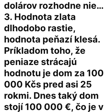
dolárov rozhodne nie…
3. Hodnota zlata
dlhodobo rastie,
hodnota peňazí klesá.
Príkladom toho, že
peniaze strácajú
hodnotu je dom za 100
000 Kčs pred asi 25
rokmi. Dnes taký dom
stojí 100 000 €, čo je v