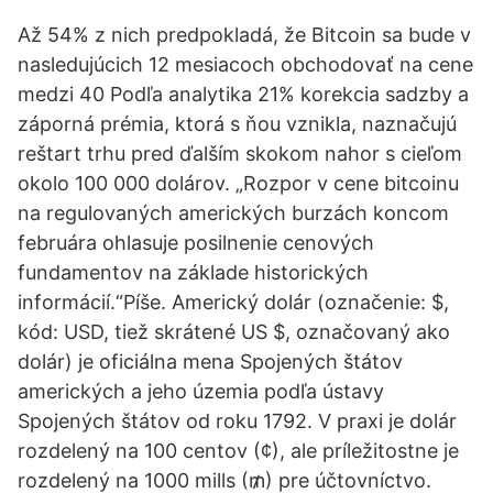
Až 54% z nich predpokladá, že Bitcoin sa bude v
nasledujúcich 12 mesiacoch obchodovať na cene
medzi 40 Podľa analytika 21% korekcia sadzby a
záporná prémia, ktorá s ňou vznikla, naznačujú
reštart trhu pred ďalším skokom nahor s cieľom
okolo 100 000 dolárov. „Rozpor v cene bitcoinu
na regulovaných amerických burzách koncom
februára ohlasuje posilnenie cenových
fundamentov na základe historických
informácií.“Píše. Americký dolár (označenie: $,
kód: USD, tiež skrátené US $, označovaný ako
dolár) je oficiálna mena Spojených štátov
amerických a jeho územia podľa ústavy
Spojených štátov od roku 1792. V praxi je dolár
rozdelený na 100 centov (¢), ale príležitostne je
rozdelený na 1000 mills (₥) pre účtovníctvo.